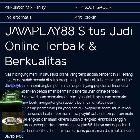
Kalkulator Mix Parlay
RTP SLOT GACOR
link-alternatif
Anti-blokir
JAVAPLAY88 Situs Judi
Online Terbaik &
Berkualitas
Masih bingung memilih situs judi online yang terbaik dan terpercaya? Tenang
saja, Anda sudah berada di situs yang sangat tepat untuk bermain judi online.
Javaplay88
mengembangkan permainan esport yang populer di Indonesia
untuk memberikan pengalaman bermain game taruhan online terbaik.
Javaplay88 menyediakan permainan esport yang lebih seru dan bermain
taruhan online lebih menguntungkan apabila bermain di situs resmi
Javaplay88. Setiap permainan judi yang ada di Javaplay88 memiliki keunikan
serta grafis tersendiri dalam bermain. Javaplay88 sebagai tempat bermain
judi online terlengkap dan aman karena sudah dilengkapi enkripsi canggih
serta pelayanan tercepat dari operator Javaplay88. Hanya menggunakan 1
user ID Anda langsung bisa bermain semua jenis permainan dalam situs resmi
Javaplay88.