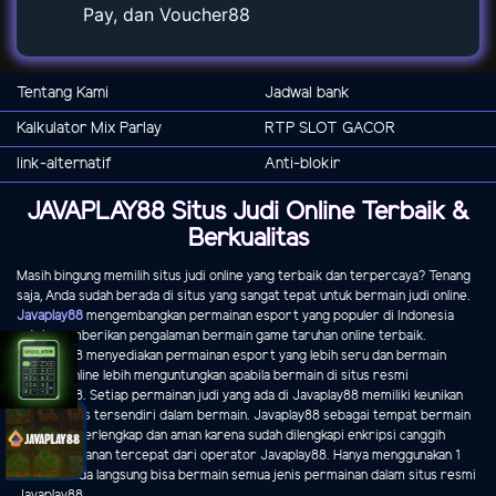
Pay, dan Voucher88
Tentang Kami
Jadwal bank
Kalkulator Mix Parlay
RTP SLOT GACOR
link-alternatif
Anti-blokir
JAVAPLAY88 Situs Judi Online Terbaik &
Berkualitas
Masih bingung memilih situs judi online yang terbaik dan terpercaya? Tenang
saja, Anda sudah berada di situs yang sangat tepat untuk bermain judi online.
Javaplay88
mengembangkan permainan esport yang populer di Indonesia
untuk memberikan pengalaman bermain game taruhan online terbaik.
Javaplay88 menyediakan permainan esport yang lebih seru dan bermain
taruhan online lebih menguntungkan apabila bermain di situs resmi
Javaplay88. Setiap permainan judi yang ada di Javaplay88 memiliki keunikan
serta grafis tersendiri dalam bermain. Javaplay88 sebagai tempat bermain
judi online terlengkap dan aman karena sudah dilengkapi enkripsi canggih
serta pelayanan tercepat dari operator Javaplay88. Hanya menggunakan 1
user ID Anda langsung bisa bermain semua jenis permainan dalam situs resmi
Javaplay88.