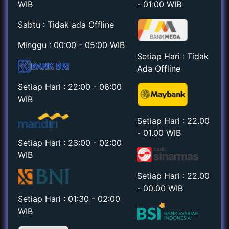
- 01:00 WIB
WIB
Sabtu : Tidak ada Offline
Minggu : 00:00 - 05:00 WIB
Setiap Hari : Tidak
Ada Offline
Setiap Hari : 22:00 - 06:00
WIB
Setiap Hari : 22.00
- 01.00 WIB
Setiap Hari : 23:00 - 02:00
WIB
Setiap Hari : 22.00
- 00.00 WIB
Setiap Hari : 01:30 - 02:00
WIB