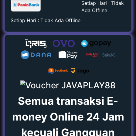
Setiap Hari : Tidak
Ada Offline
Setiap Hari : Tidak Ada Offline
Semua transaksi E-
money Online 24 Jam
kecuali Gangguan